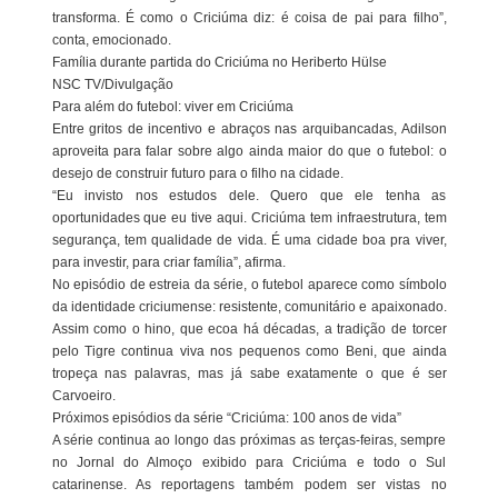
transforma. É como o Criciúma diz: é coisa de pai para filho”,
conta, emocionado.
Família durante partida do Criciúma no Heriberto Hülse
NSC TV/Divulgação
Para além do futebol: viver em Criciúma
Entre gritos de incentivo e abraços nas arquibancadas, Adilson
aproveita para falar sobre algo ainda maior do que o futebol: o
desejo de construir futuro para o filho na cidade.
“Eu invisto nos estudos dele. Quero que ele tenha as
oportunidades que eu tive aqui. Criciúma tem infraestrutura, tem
segurança, tem qualidade de vida. É uma cidade boa pra viver,
para investir, para criar família”, afirma.
No episódio de estreia da série, o futebol aparece como símbolo
da identidade criciumense: resistente, comunitário e apaixonado.
Assim como o hino, que ecoa há décadas, a tradição de torcer
pelo Tigre continua viva nos pequenos como Beni, que ainda
tropeça nas palavras, mas já sabe exatamente o que é ser
Carvoeiro.
Próximos episódios da série “Criciúma: 100 anos de vida”
A série continua ao longo das próximas as terças-feiras, sempre
no Jornal do Almoço exibido para Criciúma e todo o Sul
catarinense. As reportagens também podem ser vistas no