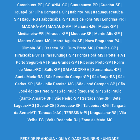
Garanhuns-PE
|
GOIÂNIA-GO
|
Guarapuava-PR
|
Guariba-SP
|
Iguapé-SP
|
Ilha Comprida-SP
|
Itabirito-MG
|
Itaquaquecetuba-
SP
|
Itaqui-RS
|
Jaboticabal-SP
|
Juiz de Fora-MG
|
Londrina-PR
|
MACAPÁ-AP
|
MANAUS-AM
|
Mariana-MG
|
Matão-SP
|
Medianeira-PR
|
Mirassol-SP
|
Mococa-SP
|
Monte Alto-SP
|
Montes Claros-MG
|
Morro Agudo-SP
|
Novo Progresso-PA
|
Olímpia-SP
|
Osasco-SP
|
Ouro Preto-MG
|
Peruíbe-SP
|
Piracicaba-SP
|
Pirassununga-SP
|
Ponta Porã-MS
|
Portel-PA
|
Porto Seguro-BA
|
Praia Grande-SP
|
Ribeirão Preto-SP
|
Rolim
de Moura-RO
|
Salto-SP
|
SALVADOR-BA
|
Samambaia-DF
|
Santa Maria-RS
|
São Bernardo Campo-SP
|
São Borja-RS
|
São
Carlos-SP
|
São João Paraíso-MG
|
São José Campos-SP
|
São
José do Rio Preto-SP
|
São Paulo (Itaquera)-SP
|
São Paulo
(Santo Amaro)-SP
|
São Pedro-SP
|
Sertãozinho-SP
|
Sete
Lagoas-MG
|
Sobral-CE
|
Sorocaba-SP
|
Taiobeiras-MG
|
Tangará
da Serra-MT
|
Tarauacá-AC
|
TERESINA-PI
|
Uruguaiana-RS
|
Vila
Velha-ES
|
Volta Redonda-RJ
|
Zona da Mata-MG
REDE DE FRANQUIA - GUIA CIDADE ONLINE ® - UNIDADE: