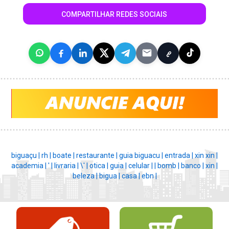
COMPARTILHAR REDES SOCIAIS
biguaçu |
rh |
boate |
restaurante |
guia biguacu |
entrada |
xin xin |
academia |
' |
livraria |
\' |
otica |
guia |
celular |
|
bomb |
banco |
xin |
beleza |
bigua |
casa |
ebn |