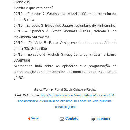
GloboPlay.
Confira o que vem por aí:
07/10 – Episódio 2: Wadissuavo Milack, 100 anos, morador da
Linha Batista
14/10 – Episódio 3: Edrovaldo Jaques, voluntário do Pinheirinho
21/10 – Episódio 4: Prof.ª Normélia Farias, referência no
movimento antirracista
28/10 – Episódio 5: Benta Assis, escolhedeira centenária do
bairro São Sebastião
04/11 – Episódio 6: Richeli Garcia, 19 anos, criada no bairro
Juventude
Acompanhe tudo sobre os episódios e a programação da
comemoração dos 100 anos de Criciúma no canal especial do
g1 SC.
Autor/Fonte:
Portal G1 da Cidade e Região
Link Referência:
https://g1.globo.com/sc/santa-catarina/criciuma-100-
anos/noticia/2025/10/01/serie-criciuma-100-anos-de-vida-primeiro-
episodio.ghtml
Contato
Imprimir
Voltar