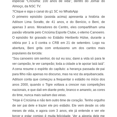
especial “Criciúma: 100 anos de vida”, dentro do Jornal do
Almoço, da NSC TV.
?Clique e siga o canal do g1 SC no WhatsApp
O primeiro episódio (assista acima) apresenta a história de
Adilson Lima Soratto, de 41 anos, e do Benício, o Beni, de
apenas 3 anos. Moradores do Centro, eles compartilham uma
paixão vibrante pelo Criciúma Esporte Clube, o eterno Carvoeiro.
O episódio foi gravado no Estádio Heriberto Hülse, durante a
vitória por 1 a 0 contra o CRB em 21 de setembro. Logo na
abertura, Beni grita com entusiasmo um dos cantos mais
populares da torcida:
“Sou carvoeiro sim senhor, do sul eu sou; darei a vida só para te
ver campeão, te ver campeão; toda a cidade a te apoiar laiá laiá”.
A cena resume o espírito do capítulo: a herança passada de pai
para filho não apenas no discurso, mas na voz da arquibancada.
Adilson conta que começou a frequentar o estádio no início dos
anos 2000, quando o Tigre voltava a crescer nas competições
nacionais, e que dali em diante preto, branco e amarelo, as cores
do time, nunca mais saíram das veias.
“Hoje é Criciúma e não tem outro time de coração. Tenho orgulho
de ser pai dele e trazer ele pro estádio. Ele vem desde os oito
meses de vida, e agora com 3 anos, ele já entende e ver ele
torcer e estar comigo é muita felicidade. Ver a alegria dele me