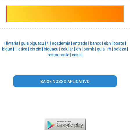
|
livraria |
guia biguacu |
\' |
academia |
entrada |
banco |
ebn |
boate |
bigua |
' |
otica |
xin xin |
biguaçu |
celular |
xin |
bomb |
guia |
rh |
beleza |
restaurante |
casa |
BAIXE NOSSO APLICATIVO