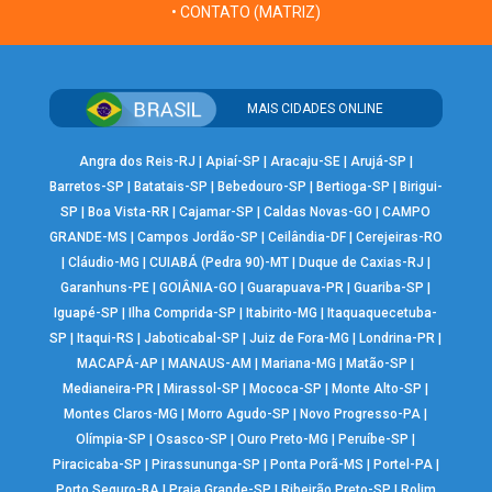
• CONTATO (MATRIZ)
MAIS CIDADES ONLINE
Angra dos Reis-RJ
|
Apiaí-SP
|
Aracaju-SE
|
Arujá-SP
|
Barretos-SP
|
Batatais-SP
|
Bebedouro-SP
|
Bertioga-SP
|
Birigui-
SP
|
Boa Vista-RR
|
Cajamar-SP
|
Caldas Novas-GO
|
CAMPO
GRANDE-MS
|
Campos Jordão-SP
|
Ceilândia-DF
|
Cerejeiras-RO
|
Cláudio-MG
|
CUIABÁ (Pedra 90)-MT
|
Duque de Caxias-RJ
|
Garanhuns-PE
|
GOIÂNIA-GO
|
Guarapuava-PR
|
Guariba-SP
|
Iguapé-SP
|
Ilha Comprida-SP
|
Itabirito-MG
|
Itaquaquecetuba-
SP
|
Itaqui-RS
|
Jaboticabal-SP
|
Juiz de Fora-MG
|
Londrina-PR
|
MACAPÁ-AP
|
MANAUS-AM
|
Mariana-MG
|
Matão-SP
|
Medianeira-PR
|
Mirassol-SP
|
Mococa-SP
|
Monte Alto-SP
|
Montes Claros-MG
|
Morro Agudo-SP
|
Novo Progresso-PA
|
Olímpia-SP
|
Osasco-SP
|
Ouro Preto-MG
|
Peruíbe-SP
|
Piracicaba-SP
|
Pirassununga-SP
|
Ponta Porã-MS
|
Portel-PA
|
Porto Seguro-BA
|
Praia Grande-SP
|
Ribeirão Preto-SP
|
Rolim