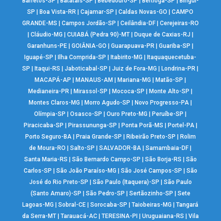
Barretos-SP
|
Batatais-SP
|
Bebedouro-SP
|
Bertioga-SP
|
Birigui-
SP
|
Boa Vista-RR
|
Cajamar-SP
|
Caldas Novas-GO
|
CAMPO
GRANDE-MS
|
Campos Jordão-SP
|
Ceilândia-DF
|
Cerejeiras-RO
|
Cláudio-MG
|
CUIABÁ (Pedra 90)-MT
|
Duque de Caxias-RJ
|
Garanhuns-PE
|
GOIÂNIA-GO
|
Guarapuava-PR
|
Guariba-SP
|
Iguapé-SP
|
Ilha Comprida-SP
|
Itabirito-MG
|
Itaquaquecetuba-
SP
|
Itaqui-RS
|
Jaboticabal-SP
|
Juiz de Fora-MG
|
Londrina-PR
|
MACAPÁ-AP
|
MANAUS-AM
|
Mariana-MG
|
Matão-SP
|
Medianeira-PR
|
Mirassol-SP
|
Mococa-SP
|
Monte Alto-SP
|
Montes Claros-MG
|
Morro Agudo-SP
|
Novo Progresso-PA
|
Olímpia-SP
|
Osasco-SP
|
Ouro Preto-MG
|
Peruíbe-SP
|
Piracicaba-SP
|
Pirassununga-SP
|
Ponta Porã-MS
|
Portel-PA
|
Porto Seguro-BA
|
Praia Grande-SP
|
Ribeirão Preto-SP
|
Rolim
de Moura-RO
|
Salto-SP
|
SALVADOR-BA
|
Samambaia-DF
|
Santa Maria-RS
|
São Bernardo Campo-SP
|
São Borja-RS
|
São
Carlos-SP
|
São João Paraíso-MG
|
São José Campos-SP
|
São
José do Rio Preto-SP
|
São Paulo (Itaquera)-SP
|
São Paulo
(Santo Amaro)-SP
|
São Pedro-SP
|
Sertãozinho-SP
|
Sete
Lagoas-MG
|
Sobral-CE
|
Sorocaba-SP
|
Taiobeiras-MG
|
Tangará
da Serra-MT
|
Tarauacá-AC
|
TERESINA-PI
|
Uruguaiana-RS
|
Vila