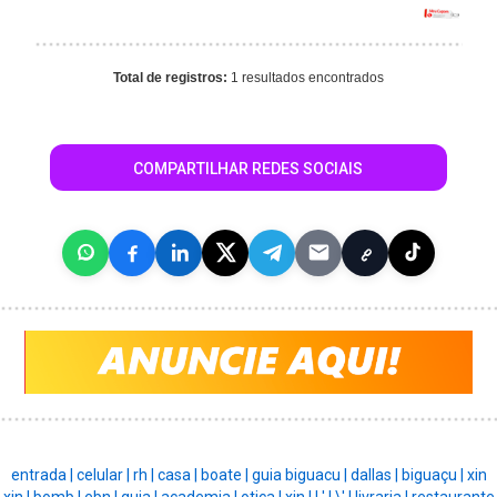
Total de registros:
1 resultados encontrados
COMPARTILHAR REDES SOCIAIS
entrada |
celular |
rh |
casa |
boate |
guia biguacu |
dallas |
biguaçu |
xin
xin |
bomb |
ebn |
guia |
academia |
otica |
xin |
|
' |
\' |
livraria |
restaurante